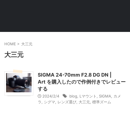
HOME
>
大三元
大三元
SIGMA 24-70mm F2.8 DG DN |
Art を購入したので作例付きでレビュー
する
2024/2/4
blog
,
Lマウント
,
SIGMA
,
カメ
ラ
,
シグマ
,
レンズ選び
,
大三元
,
標準ズーム