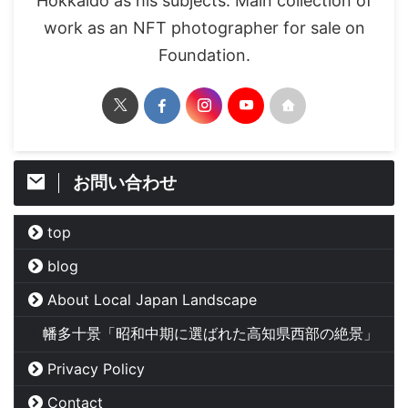
Hokkaido as his subjects. Main collection of
work as an NFT photographer for sale on
Foundation.
お問い合わせ
top
blog
About Local Japan Landscape
幡多十景「昭和中期に選ばれた高知県西部の絶景」
Privacy Policy
Contact